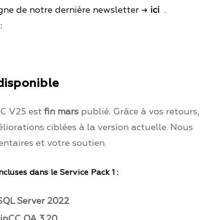
igne de notre dernière newsletter
→
ici
.
:
disponible
CC V25 est
fin mars
publié. Grâce à vos retours,
iorations ciblées à la version actuelle. Nous
taires et votre soutien.
cluses dans le Service Pack 1 :
 SQL Server 2022
WinCC OA 3.20