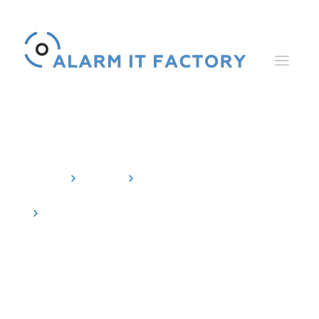
News
Home
News
Veranstaltungen
Das Alarm Control Center auf der
Messe SPS IPC Drives in Nürnberg | 27.11 bis
29.11.2018